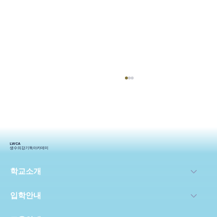
LWCA
생수의강기독아카데미
2024생기_상반기 스토리
학교소개
입학안내