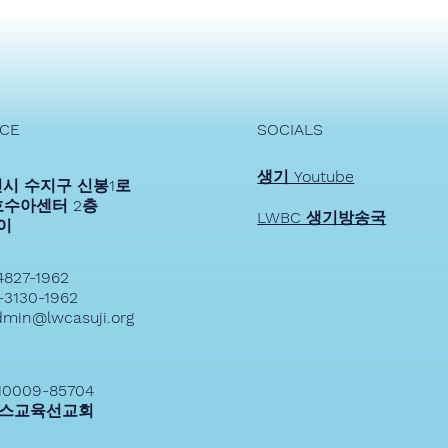
2024 생기
2024생기_상반기 스토리
ICE
SOCIALS
생기 Youtube
시 수지구 신봉1로
여호수아센터 2층
LWBC 생기방송국
송이
4827-1962
-3130-1962
dmin@lwcasuji.org
10009-85704
스교육선교회