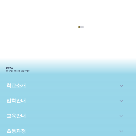
LWCA
생수의강기독아카데미
학교소개
보도자료 1 '성경적 창의융합 교육' 수지선
입학안내
한목자교회 생수의강 기독아카데미
(2024.08)
교육안내
초등과정