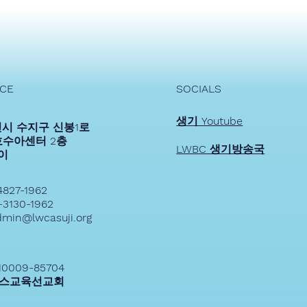
2024 생기
2024생기_상반기 스토리
ICE
SOCIALS
생기 Youtube
시 수지구 신봉1로
여호수아센터 2층
LWBC 생기방송국
송이
4827-1962
-3130-1962
dmin@lwcasuji.org
10009-85704
스교육선교회