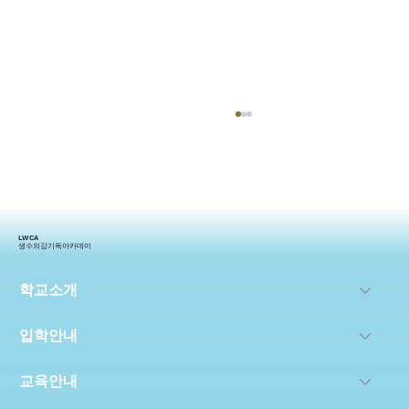
LWCA
생수의강기독아카데미
2024생기_상반기 스토리
학교소개
입학안내
교육안내