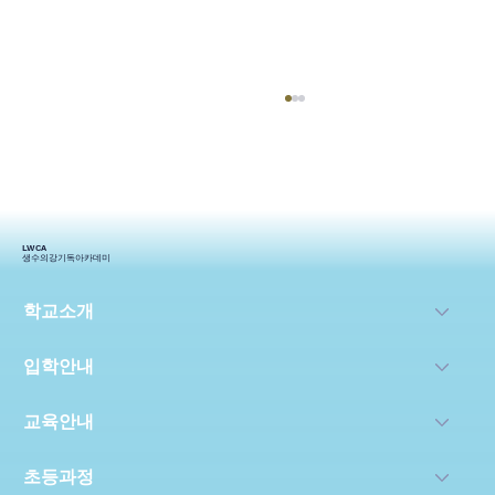
LWCA
생수의강기독아카데미
2024생기_상반기 스토리
학교소개
입학안내
교육안내
초등과정