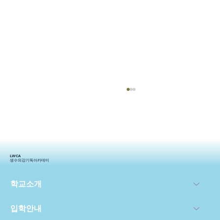
2024 열린예배
LWCA
생수의강기독아카데미
학교소개
입학안내