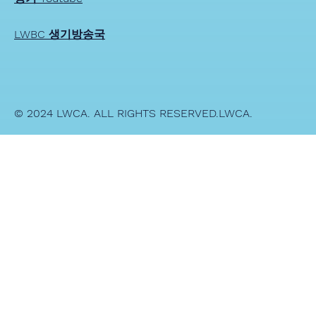
LWBC 생기방송국
© 2024 LWCA. ALL RIGHTS RESERVED.LWCA.