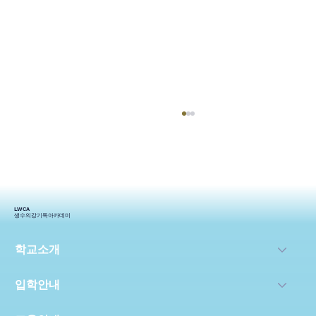
LWCA
생수의강기독아카데미
2024생기_상반기 스토리
학교소개
입학안내