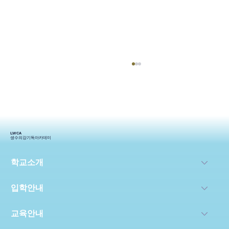
LWCA
생수의강기독아카데미
2024생기_상반기 스토리
학교소개
입학안내
교육안내